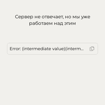
Сервер не отвечает, но мы уже
работаем над этим
Error: (intermediate value)(intermediate value)(intermediate value).replaceAll is not a function