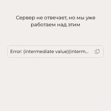
Сервер не отвечает, но мы уже
работаем над этим
Error: (intermediate value)(intermediate value)(intermediate value).replaceAll is not a function